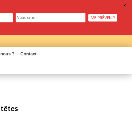
X
ME PRÉVENIR
nous ?
Contact
 têtes