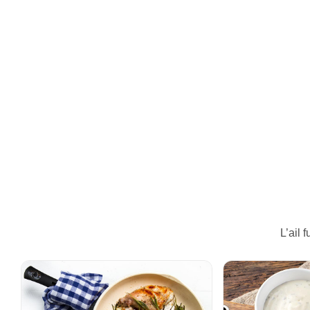
L’ail 