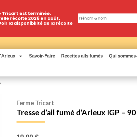
e Tricart est terminée.
lle récolte 2026 en août.
r la disponibilité de la récolte
’Arleux
Savoir-Faire
Recettes ails fumés
Qui sommes-
s
Ferme Tricart
Tresse d’ail fumé d’Arleux IGP – 90
19,00
€