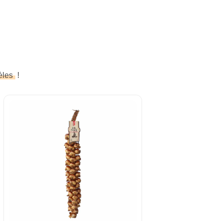
èles
!